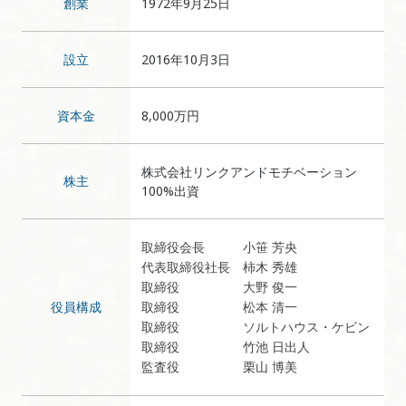
創業
1972年9月25日
設立
2016年10月3日
資本金
8,000万円
株式会社リンクアンドモチベーション
株主
100%出資
取締役会長
小笹 芳央
代表取締役社長
柿木 秀雄
取締役
大野 俊一
役員構成
取締役
松本 清一
取締役
ソルトハウス・ケビン
取締役
竹池 日出人
監査役
栗山 博美