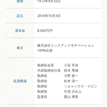
創業
1972年9月25日
設立
2016年10月3日
資本金
8,000万円
株式会社リンクアンドモチベーション
株主
100%出資
取締役会長
小笹 芳央
代表取締役社長
柿木 秀雄
取締役
大野 俊一
役員構成
取締役
松本 清一
取締役
ソルトハウス・ケビン
取締役
竹池 日出人
監査役
栗山 博美